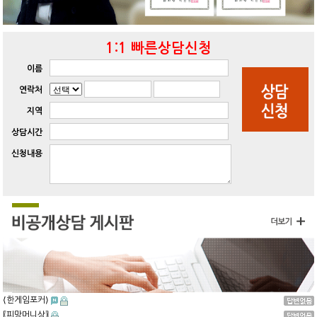
1:1 빠른상담신청
이름
연락처
지역
상담시간
신청내용
⟨한게임포커⟩
〖피망머니상〗